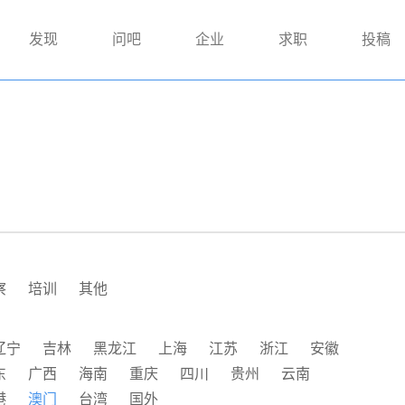
发现
问吧
企业
求职
投稿
察
培训
其他
辽宁
吉林
黑龙江
上海
江苏
浙江
安徽
东
广西
海南
重庆
四川
贵州
云南
港
澳门
台湾
国外