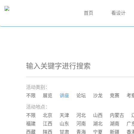
首页
看设计
活动类别：
不限
展览
讲座
论坛
沙龙
竞赛
考
活动地点：
不限
北京
天津
河北
山西
内蒙古
福建
江西
山东
河南
湖北
湖南
广
西藏
陕西
甘肃
青海
宁夏
新疆
香