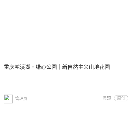
重庆麓溪湖・绿心公园｜新自然主义山地花园
景观
原创
管理员