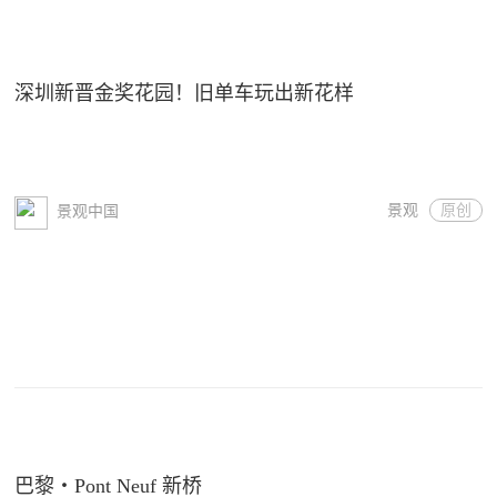
深圳新晋金奖花园！旧单车玩出新花样
景观
原创
景观中国
巴黎・Pont Neuf 新桥