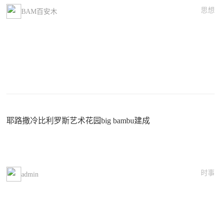
思想
BAM百安木
耶路撒冷比利罗斯艺术花园big bambu建成
时事
admin