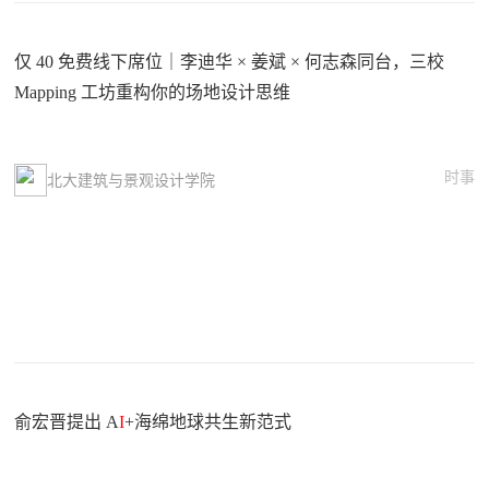
仅 40 免费线下席位｜李迪华 × 姜斌 × 何志森同台，三校
Mapping 工坊重构你的场地设计思维
时事
北大建筑与景观设计学院
俞宏晋提出 A
I
+海绵地球共生新范式