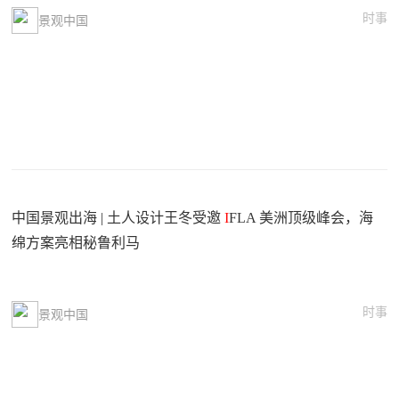
时事
景观中国
中国景观出海 | 土人设计王冬受邀
I
FLA 美洲顶级峰会，海
绵方案亮相秘鲁利马
时事
景观中国