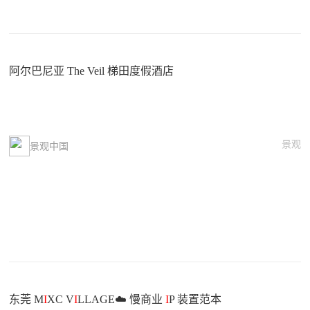
阿尔巴尼亚 The Veil 梯田度假酒店
景观
景观中国
东莞 M
I
XC V
I
LLAGE☁️ 慢商业
I
P 装置范本