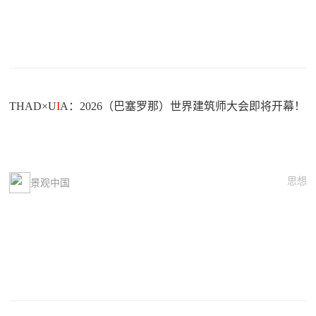
THAD×U
I
A：2026（巴塞罗那）世界建筑师大会即将开幕！
思想
景观中国