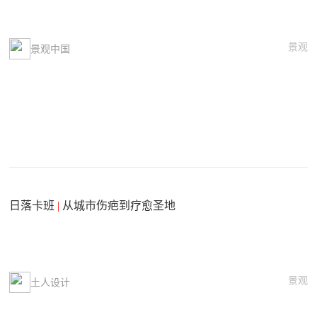
景观
景观中国
日落卡班
|
从城市伤疤到疗愈圣地
景观
土人设计