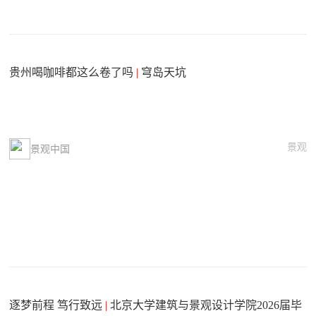
贵州喝咖啡都这么卷了吗
|
穹岛天坑
景观
景观中国
逐梦前程 笃行致远
|
北京大学建筑与景观设计学院2026届毕