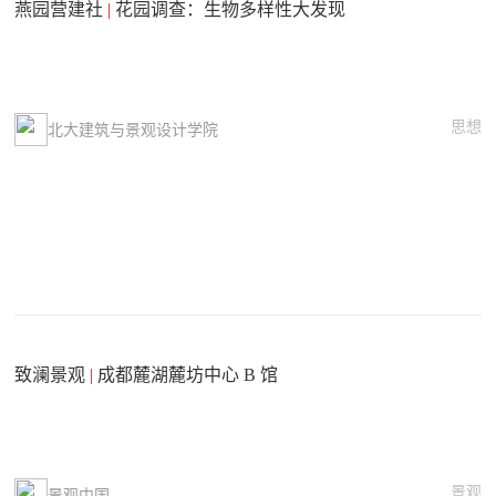
燕园营建社
|
花园调查：生物多样性大发现
思想
北大建筑与景观设计学院
致澜景观
|
成都麓湖麓坊中心 B 馆
景观
景观中国