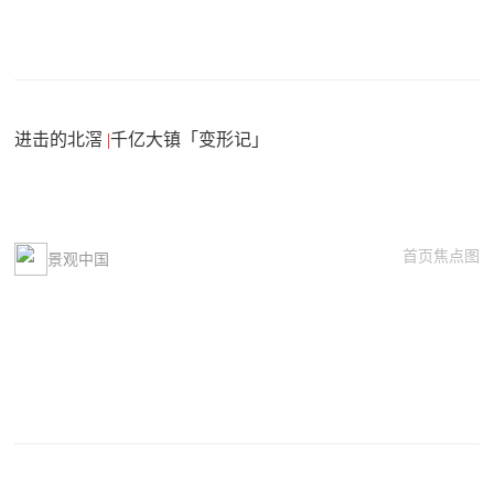
进击的北滘
|
千亿大镇「变形记」
首页焦点图
景观中国