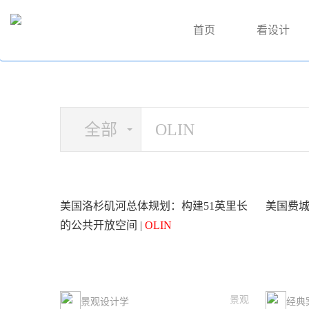
首页
看设计
全部
美国洛杉矶河总体规划：构建51英里长
美国费城D
的公共开放空间 |
OLIN
景观
景观设计学
经典