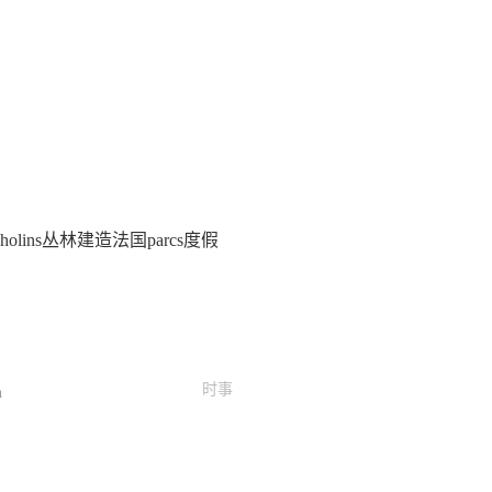
cholins丛林建造法国parcs度假
时事
n