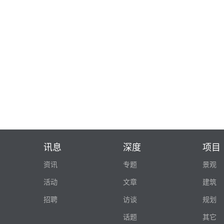
讯息
深度
项目
资讯
专题
景观
活动
文章
建筑
招聘
访谈
规划
话题
其它