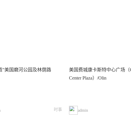
链”美国磨河公园及林荫路
美国费城康卡斯特中心广场（Com
Center Plaza）/Olin
时事
n
admin