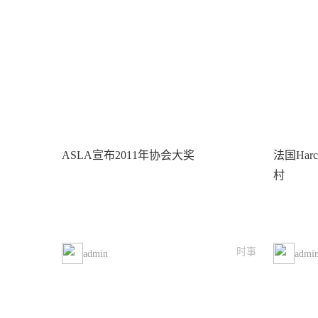
ASLA宣布2011年协会大奖
法国Har
村
时事
admin
admi