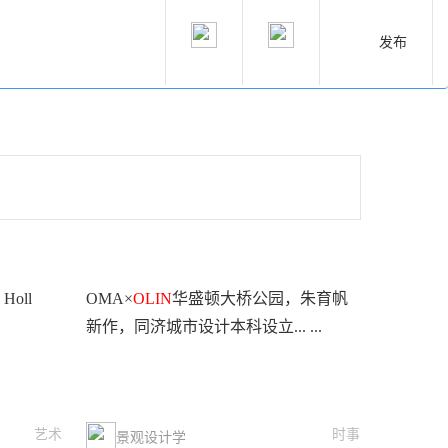
发布
Holl
OMA×
OLIN
华盛顿大桥公园，朱育帆
新作，同济城市设计本科设立... ...
艺术
时事
景观设计学