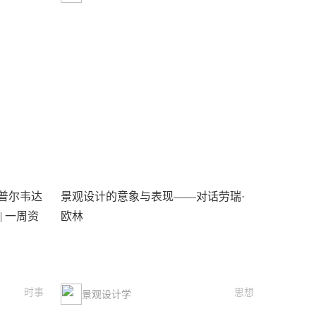
普尔韦达
景观设计的意象与表现——对话劳瑞·
 一周资
欧林
时事
思想
景观设计学