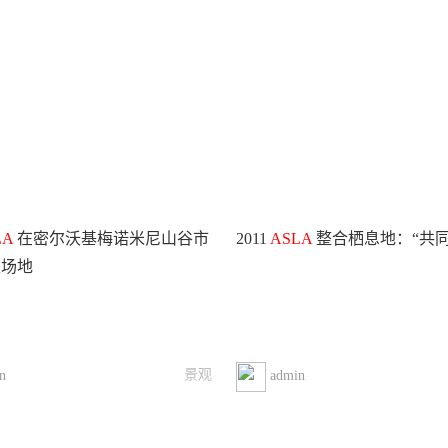
LA
在密尔沃基梅诺米尼山谷市
2011
ASLA
整合栖息地：“共同
生场地
景观
n
admin