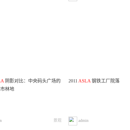
LA
阴影对比：中央码头广场的
2011
ASLA
钢铁工厂院落
城市林地
景观
n
admin