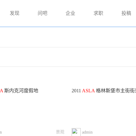
发现
问吧
企业
求职
投稿
A
斯内克河度假地
2011
ASLA
格林斯堡市主街街
景观
n
admin