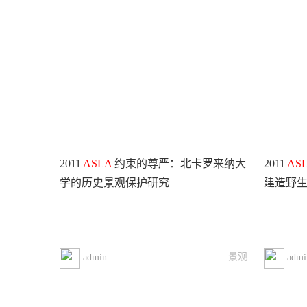
2011
ASLA
约束的尊严：北卡罗来纳大
2011
AS
学的历史景观保护研究
建造野
景观
admin
admi