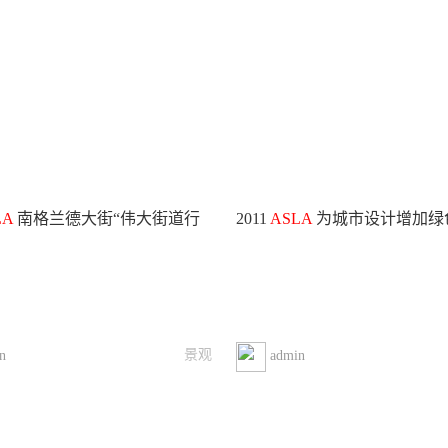
LA
南格兰德大街“伟大街道行
2011
ASLA
为城市设计增加绿
景观
n
admin