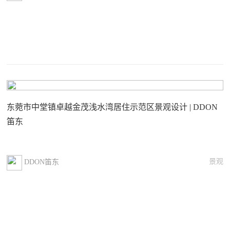
东菀市中堂镇卓越金茂浅水湾居住示范区景观设计 | DDON
笛东
景观
DDON笛东