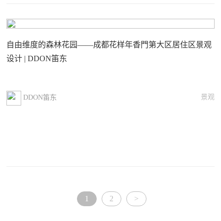
自由维度的森林花园——成都花样年香門第大区居住区景观
设计 | DDON笛东
景观
DDON笛东
1
2
>