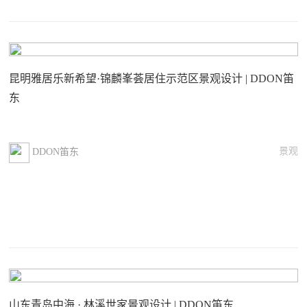
昆明雅居乐新希望·锦麟峯荟居住示范区景观设计 | DDON笛
东
景观
DDON笛东
山东青岛中海 · 林溪世家景观设计 | DDON笛东