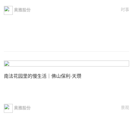
时事
奥雅股份
南法花园里的慢生活｜佛山保利·天瓒
景观
奥雅股份