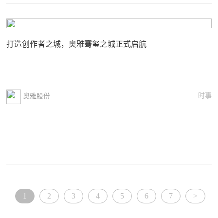
打造创作者之城，奥雅骞玺之城正式启航
时事
奥雅股份
1
2
3
4
5
6
7
>