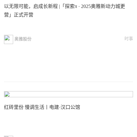
以无限可能，启成长新程 |「探索π · 2025奥雅新动力城更
营」正式开营
时事
奥雅股份
红砖里份 慢调生活丨电建·汉口公馆