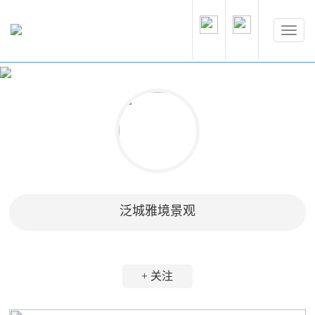
泛城雅境景观
+ 关注