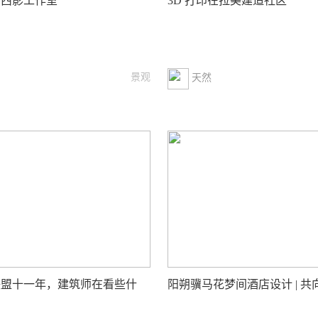
东西影工作室
3D 打印在拉美建造社区
景观
天然
联盟十一年，建筑师在看些什
阳朔骥马花梦间酒店设计 | 共