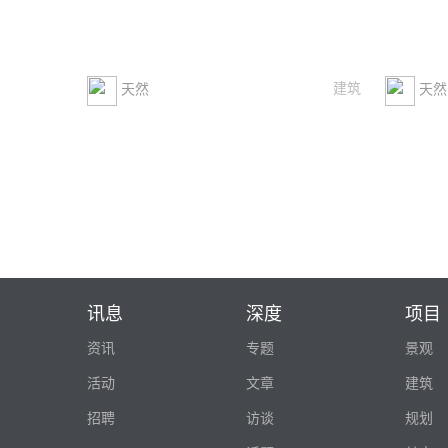
建筑
天然
天然
讯息
深度
项目
资讯
专题
景观
活动
文章
建筑
招聘
访谈
规划