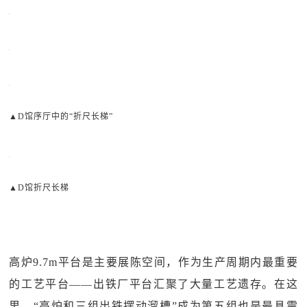
▲D馆序厅中的“折尺长梯”
▲D馆折尺长梯
高炉9.7m平台是主要展陈空间，作为生产周期内最重要
的工艺平台——出铁厂平台汇聚了大量工艺遗存。在这
里，“高炉和三组出铁摆动溜槽”成为第五组也是最具震