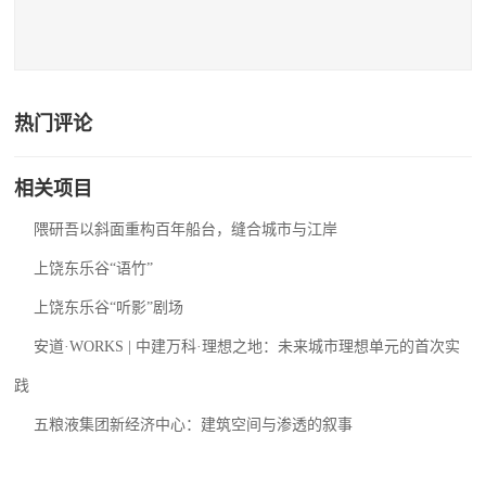
热门评论
相关项目
隈研吾以斜面重构百年船台，缝合城市与江岸
上饶东乐谷“语竹”
上饶东乐谷“听影”剧场
安道·WORKS | 中建万科·理想之地：未来城市理想单元的首次实
践
五粮液集团新经济中心：建筑空间与渗透的叙事