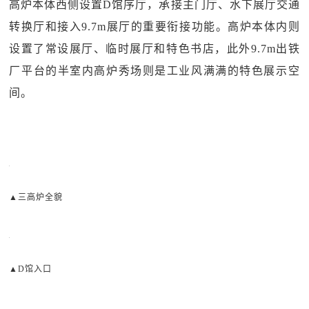
高炉本体西侧设置D馆序厅，承接主门厅、水下展厅交通
转换厅和接入9.7m展厅的重要衔接功能。高炉本体内则
设置了常设展厅、临时展厅和特色书店，此外9.7m出铁
厂平台的半室内高炉秀场则是工业风满满的特色展示空
间。
▲三高炉全貌
▲D馆入口