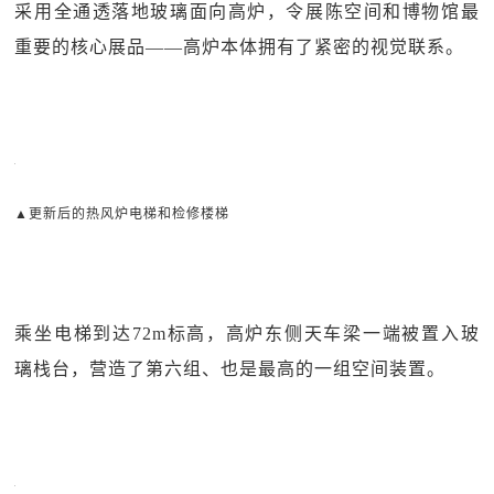
采用全通透落地玻璃面向高炉，令展陈空间和博物馆最
重要的核心展品——高炉本体拥有了紧密的视觉联系。
▲更新后的热风炉电梯和检修楼梯
乘坐电梯到达72m标高，高炉东侧天车梁一端被置入玻
璃栈台，营造了第六组、也是最高的一组空间装置。