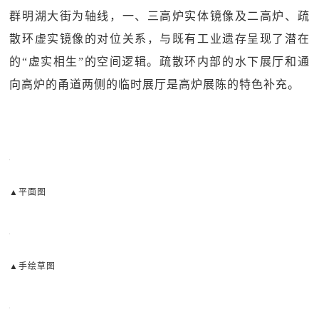
群明湖大街为轴线，一、三高炉实体镜像及二高炉、疏
散环虚实镜像的对位关系，与既有工业遗存呈现了潜在
的“虚实相生”的空间逻辑。疏散环内部的水下展厅和通
向高炉的甬道两侧的临时展厅是高炉展陈的特色补充。
▲平面图
▲手绘草图