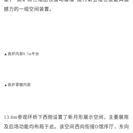
撼力的一组空间装置。
▲高炉内部9.7m平台
▲高炉罩棚内部
13.6m参观环桥下西侧设置了新月形展示空间，主要展陈
及后场功能均布局于此。该空间西向衔接D馆序厅，东向