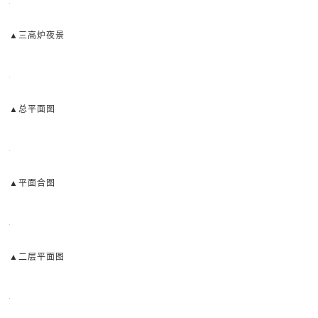
▲三高炉夜景
▲总平面图
▲平面合图
▲二层平面图