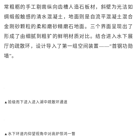
常粗粝的手工剔凿纵向齿槽人造石板材，斜壁为光洁如
绸缎般触感的清水混凝土，地面则是自流平混凝土混合
金刚砂颗粒的柔和磨砂精磨石地面。三个界面呈现出了
形成了由细腻到粗犷的鲜明材质对比。结合进入水下展
厅的疏散环，设计导入了第一组空间装置——“首钢功勋
墙”。
▲拾级而下进入进入湖中疏散环通道
▲水下环道内仰望视角中对高炉惊鸿一瞥