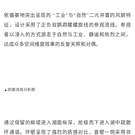
依循基地突出呈现的 “工业”与“自然”二元并置的风貌特
征，设计采用了正负双鹦鹉螺螺旋线的参观流线。参观
者以浸入的方式游走于自然与工业、静谧和热烈之间，
达成众多空间维度效果的反复关照和对偶。
▲剖面流线分析图
通过保留的柳堤进入湖面纵深，拾级而下进入湖中疏散
环通道。环壁呈现了强烈的质感对比，直壁一侧采用非