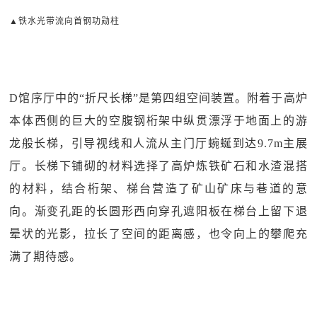
▲铁水光带流向首钢功勋柱
D馆序厅中的“折尺长梯”是第四组空间装置。附着于高炉
本体西侧的巨大的空腹钢桁架中纵贯漂浮于地面上的游
龙般长梯，引导视线和人流从主门厅蜿蜒到达9.7m主展
厅。长梯下铺砌的材料选择了高炉炼铁矿石和水渣混搭
的材料，结合桁架、梯台营造了矿山矿床与巷道的意
向。渐变孔距的长圆形西向穿孔遮阳板在梯台上留下退
晕状的光影，拉长了空间的距离感，也令向上的攀爬充
满了期待感。