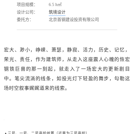
项目规模：
6.5 h㎡
设计公司：
筑境设计
委托方：
北京首钢建设投资有限公司
宏大、渺小，峥嵘、萧瑟，静寂、活力，历史、记忆，
荣光、责任，作为建筑师，从走入这座震人心魄的恢宏
钢铁巨兽的那一刻起，就走入了一场宏大的更新剧目
中。笔尖流淌的线条，如投光灯下轻盈的舞步，勾勒这
场时空叙事娓娓道来的线索。
▲三号、一号、二号高炉并置（近景为三号高炉）