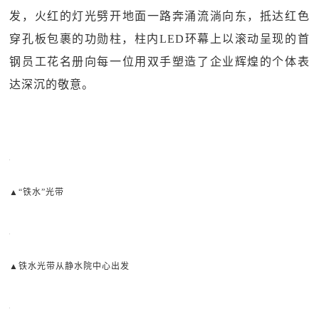
发，火红的灯光劈开地面一路奔涌流淌向东，抵达红色
穿孔板包裹的功勋柱，柱内LED环幕上以滚动呈现的首
钢员工花名册向每一位用双手塑造了企业辉煌的个体表
达深沉的敬意。
▲“铁水”光带
▲铁水光带从静水院中心出发