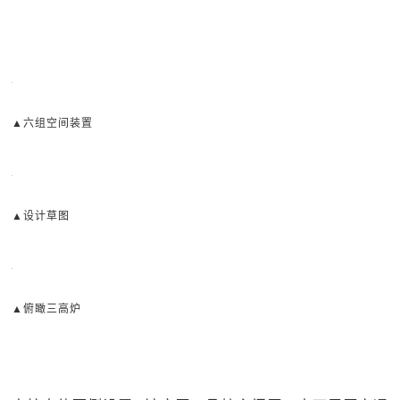
▲六组空间装置
▲设计草图
▲俯瞰三高炉