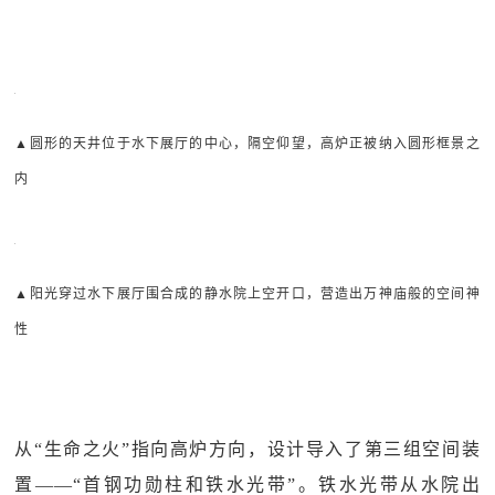
▲圆形的天井位于水下展厅的中心，隔空仰望，高炉正被纳入圆形框景之
内
▲阳光穿过水下展厅围合成的静水院上空开口，营造出万神庙般的空间神
性
从“生命之火”指向高炉方向，设计导入了第三组空间装
置——“首钢功勋柱和铁水光带”。铁水光带从水院出