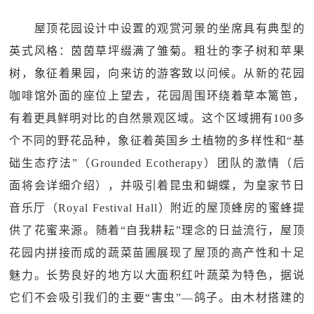
屋顶花园设计中设置的观赏河景的坐席具有典型的
英式风格：茵茵草坪缀满了雏菊。粗壮的李子树和苹果
树，象征着果园，向来访的游客致以问候。从新的花园
咖啡馆外面的座位上望去，花园周围环绕着草本篱笆，
有着更具鲜明对比的自然景观区域。这个区域拥有100多
个不同的野花品种，象征着英国乡土植物的多样性和“基
础生态疗法”（Grounded Ecotherapy）团队的激情（后
面将会详细介绍），并吸引着昆虫和蝴蝶，为皇家节日
音乐厅（Royal Festival Hall）附近的屋顶蜂房的蜜蜂提
供了花蜜来源。随着“自我耕耘”理念的日益流行，屋顶
花园内拼接而成的蔬菜苗圃展现了屋顶的高产性和十足
魅力。长势良好的地方以大面积红叶蔬菜为特色，据说
它们不会吸引我们的主要“害虫”—鸽子。由木材搭建的