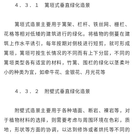
４．３．１ 篱垣式垂直绿化造景
篱垣式造景主要用于篱架、栏杆、铁丝网、栅栏、
花格等相对低矮的建筑进行的绿化。将植物的侧蔓在建
筑上作水平诱引，每年按期对侧枝进行短剪，就可形成
篱垣，篱垣可按生长情况的不同而有上下分层，不同的
篱垣类型各有适宜的材料，竹篱、围栏的绿化以茎柔叶
小的种类为宜，如牵牛花、金银花、月光花等
４．３．２ 附壁式垂直绿化造景
附壁式造景主要用于各种墙面、断岩、裸岩等，对
于植物材料的选择，则需要考虑与周围环境在色彩，质
地，形状等方面的协调，以达到修饰或者烘托等不同的