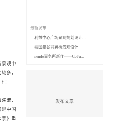
最新发布
利兹中心广场景观规划设计...
泰国曼谷羽翼桥景观设计...
nendo事务所新作——CoFu...
场景观中
究较多，
如下：
的溪流、
发布文章
点是中国
水景》重