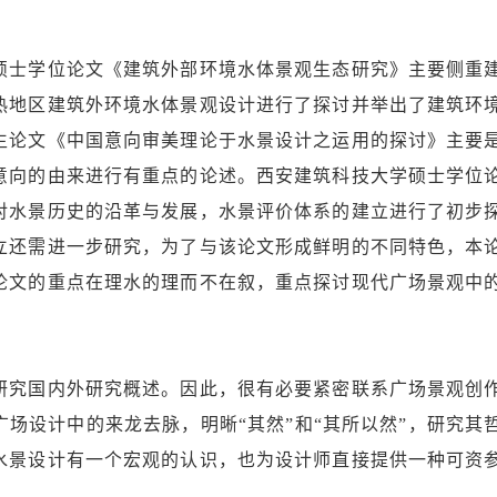
士学位论文《建筑外部环境水体景观生态研究》主要侧重
热地区建筑外环境水体景观设计进行了探讨并举出了建筑环
生论文《中国意向审美理论于水景设计之运用的探讨》主要
意向的由来进行有重点的论述。西安建筑科技大学硕士学位
对水景历史的沿革与发展，水景评价体系的建立进行了初步
立还需进一步研究，为了与该论文形成鲜明的不同特色，本
论文的重点在理水的理而不在叙，重点探讨现代广场景观中
究国内外研究概述。因此，很有必要紧密联系广场景观创
场设计中的来龙去脉，明晰“其然”和“其所以然”，研究其
水景设计有一个宏观的认识，也为设计师直接提供一种可资