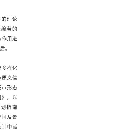
外的理论
夫编著的
态作用进
滞后。
出多样化
芦原义信
城市形态
间》，以
规划指南
公共空间及景
设计中诸