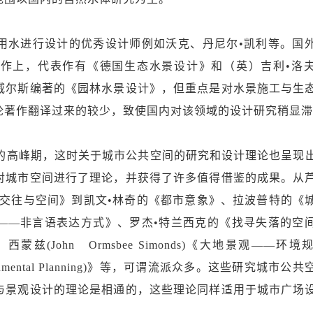
水进行设计的优秀设计师例如沃克、丹尼尔•凯利等。国
作上，代表作有《德国生态水景设计》和（英）吉利•洛
威尔斯编著的《园林水景设计》，但重点是对水景施工与生
论著作翻译过来的较少，致使国内对该领域的设计研究稍显
的高峰期，这时关于城市公共空间的研究和设计理论也呈现
对城市空间进行了理论，并获得了许多值得借鉴的成果。从
《交往与空间》到凯文•林奇的《都市意象》、拉波普特的《
——非言语表达方式》、罗杰•特兰西克的《找寻失落的空
(John Ormsbee Simonds)《大地景观——环境
Environmental Planning)》等，可谓流派众多。这些研究城市
与景观设计的理论是相通的，这些理论同样适用于城市广场