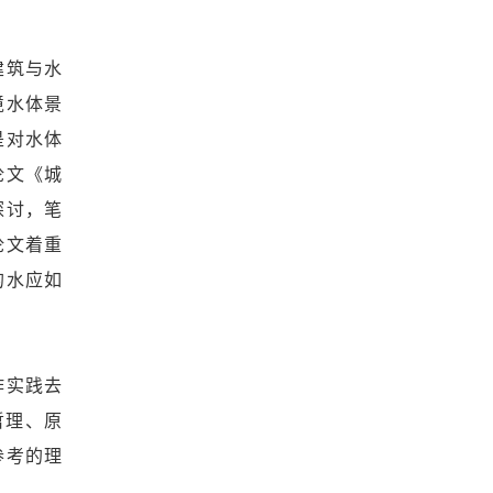
建筑与水
境水体景
是对水体
论文《城
探讨，笔
论文着重
的水应如
作实践去
哲理、原
参考的理