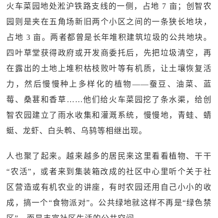
火车菜园地处淞沪铁路支线的一侧，占地 7 亩；创智农
园则是夹在五角场新旧两个小区之间的一条狭长地块，
占地 3 亩。两者都曾是长年堆积建筑垃圾的公共地块。
四叶草堂获得政府或开发商委托后，先把垃圾清空，再
在露出的土地上堆积枯枝败叶等有机质，让土壤恢复活
力，然后慢慢种上多样化的植物——蚕豆、油菜、蓝
莓、桑葚和香草……他们给火车菜园挖了条水渠，给创
智农园建立了雨水收集和灌溉系统，慢慢地，青蛙、蜻
蜓、龙虾、白头鹎、乌鸫等相继出现。
人也聚了起来。越来越多的居民来这里看看植物、干干
“农活”，或者来到集装箱改成的社区中心里听个关于社
区营造或有机农业的讲座，有时农园还用自己小小的收
成，搞一个“食物派对”。公共绿地就这样不再是“绿色禁