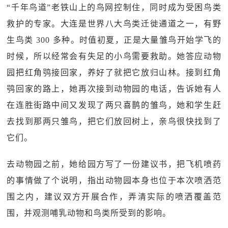
“千年鸟道”老铁山上的鸟网控制住，同时成为受困鸟类
救护的专家。大连是世界八大鸟类迁徙通道之一，有野
生鸟类 300 多种。时值初夏，正是大量雏鸟开始学飞的
时候，所以经常会有失足的小鸟需要救助。她答应动物
园把红角鸮接回家，养好了就把它放归山林。接到红角
鸮回家的路上，她再次接到动物园的电话，告诉她有人
在连胜街路中间又发现了两只喜鹊的雏鸟，她和学生赶
去找到那两只雏鸟，把它们放回树上，亲鸟很快找到了
它们。
去动物园之前，她给园方写了一份建议书，把飞机喷药
的事情做了个说明，指出动物园本身也位于本次喷洒范
围之内，建议双方开展合作，弄清实际的喷洒覆盖范
围，并观测哺乳动物和鸟类所受到的影响。