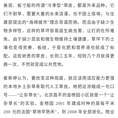
美观、板寸般的所谓“冷季型”草皮，都是外来品种。它
们不耐旱，需要大量的水来浇灌，也不固土保墒，与住
建部提出的“海绵城市”理念背道而驰。而且由于缺少生
物多样性，这样的草坪容易滋生病虫害，让打药在所难
免。由于缺少昆虫和微生物维持土壤健康，草坪下的土
壤也变得贫瘠、板结，于是化肥和营养液也就成了标
配。这些娇贵的草皮，长则三五年，短则几个月就得更
换一次，不然就变成公共荒地。
崔新婷认为，要改变这种局面，就应该用适应能力更强
的本地乡土杂草来取代人工草皮。她把这浓缩成一句口
号——“让杂草长”。北京昌平的金榜园小区就是一个“让
杂草长”的实验。金榜园 2001 年建成时种的是每平米
200 元的法国“草地早熟禾”，到 2008 年全部退化。物业