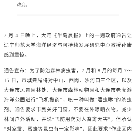
改变。
7 月 4 日晚上，大连《半岛晨报》上的一则政府通告让
辽宁师范大学海洋经济与可持续发展研究中心教授孙康
感到震惊。
通告宣布：为了防治森林病虫害，7 月和 8 月的每月 7～
15 日，市城建局将对中山、西岗、沙河口三个区，以及
大连市风景园林处、大连市森林动物园和大连市老虎滩
海洋公园进行“飞机撒药”，喷一种叫做“噻虫啉”的杀虫
剂。通告要求市民关好门窗，不要在外晾晒衣物，减少
林间户外活动，并说“飞防用药对人畜禽无害”，但承认
“对家蚕、蜜蜂等昆虫有一定影响”，因此要求“作业区内