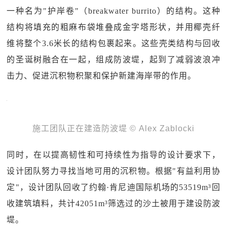
一种名为"护岸卷"（breakwater burrito）的结构。这种
结构将填充的粗麻布袋堆叠成金字塔形状，并用椰壳纤
维将整个3.6米长的结构包裹起来。这些壳类结构与回收
的圣诞树融合在一起，组成防波堤，起到了减弱波浪冲
击力、促进沉积物积聚和保护新建海岸带的作用。
施工团队正在建造防波堤 © Alex Zablocki
同时，在以提高韧性和可持续性为指导的设计要求下，
设计团队努力寻找当地可用的沉积物。根据"有益利用协
定"，设计团队回收了约翰·肯尼迪国际机场的53519m³回
收建筑填料，共计42051m³筛选过的沙土被用于建设防波
堤。