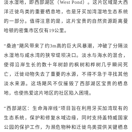
淡水湿地，即西部湖区（West Pond）。这片区域是大西
洋迁徙鸟类的重要栖息地，也是牙买加湾湿地生态系统
的一部分。值得注意的是，这片宝贵的自然资源距离曼
哈顿的密集市区仅有19公里。
“桑迪”飓风带来了约3m高的巨大风暴潮，冲破了分隔淡
水湿地与咸水湾的狭窄堤坝决口。淡水与海水的混合，
使得沿岸生长的数十年树龄的枫树和桦树几乎瞬间死
亡，迁徙动物失去了重要的水源，不得不急于寻找其他
淡水来源。这场飓风不仅摧毁了西部湖区宝贵的栖息
地，也使热爱这片地区的社区陷入困境。
“西部湖区：生命海岸线”项目旨在利用牙买加湾现有的
生态系统，保护和修复水域边缘，同时支持盖特威国家
公园的保护工作，为濒危物种和迁徙鸟类提供关键栖息