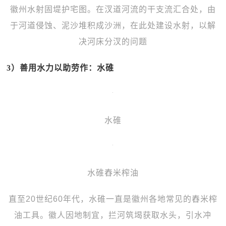
徽州水射固堤护宅图。在汊道河流的干支流汇合处，由
于河道侵蚀、泥沙堆积成沙洲，在此处建设水射，以解
决河床分汊的问题
3）善用水力以助劳作：水碓
水碓
水碓舂米榨油
直至20世纪60年代，水碓一直是徽州各地常见的舂米榨
油工具。徽人因地制宜，拦河筑堨获取水头，引水冲