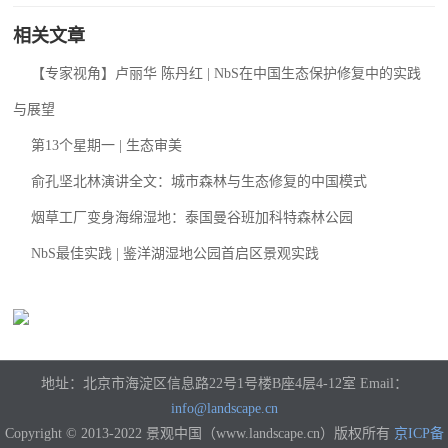
相关文章
【专家视角】卢丽华 陈丹红 | NbS在中国生态保护修复中的实践
与展望
第13个星期一 | 生态审美
俞孔坚北林演讲全文：城市森林与生态修复的中国模式
烟草工厂变身海绵湿地：泰国曼谷班加科特森林公园
NbS最佳实践 | 鉴洋湖湿地公园首启区景观实践
地址：北京市海淀区信息路22号1号楼B座4层4-12室 Email：
info@landscape.cn
Copyright © 2013-2022 景观中国（www.landscape.cn）版权所有
京ICP备