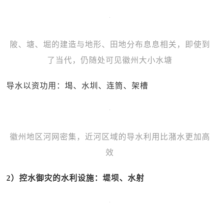
陂、塘、堀的建造与地形、田地分布息息相关，即使到
了当代，仍随处可见徽州大小水塘
导水以资功用：堨、水圳、连筒、架槽
徽州地区河网密集，近河区域的导水利用比潴水更加高
效
2）控水御灾的水利设施：堤坝、水射