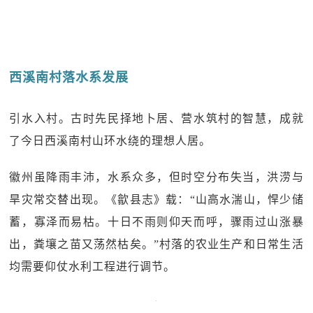
西溪南村落水系发展
引水入村。古时先民择地卜居、营水筑村的智慧，成就
了今日西溪南村山环水绕的理想人居。
徽州虽降雨丰沛，水系众多，但时空分布失当，洪涝与
旱灾常交替出现。《歙县志》载：“山高水湍山，悍少储
蓄，寡泽而易枯。十日不雨则仰天而呼，骤雨过山涨暴
出，粪壤之苗又荡然枯矣。”村落的农业生产和日常生活
均需要仰仗水利工程进行调节。