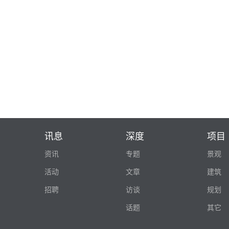
讯息
深度
项目
资讯
专题
景观
活动
文章
建筑
招聘
访谈
规划
话题
其它