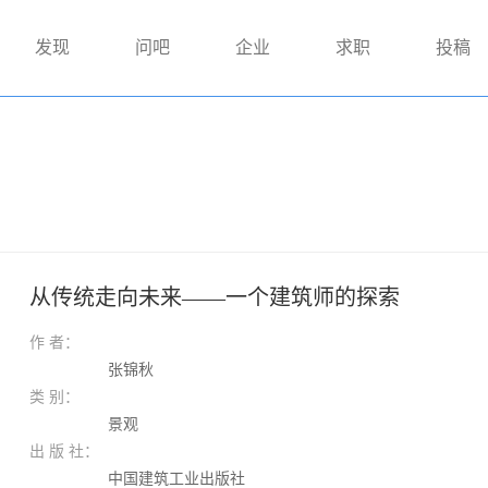
发现
问吧
企业
求职
投稿
从传统走向未来——一个建筑师的探索
作 者：
张锦秋
类 别：
景观
出 版 社：
中国建筑工业出版社