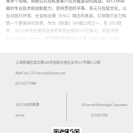
等多个领域，帮助公共及私营客户应对最复杂的挑战。AECOM卓
越的专业技术和创新能力，坚持贯彻的平等、多元与包容文化，以
及对践行环境、社会和治理（ESG）理念的承诺，引领我们全力构
筑一个更美好的世界。作为《财富》500强公司之一，在 2021财
年，AECOM专业服务业务的年营业额为133亿美元。欢迎浏览
www.aecom.com/cn ，关注我们的微信公众号（AECOM_China），
了解 AECOM 如何永续发展，泽被未来。
关于 AECOM 中国大陆
上海杨浦区政立路500号创智天地企业中心7号楼9-12楼
自
1980年代进入中国市场以来，AECOM持续为中国的城市化发展
MarCom_CN.Service@aecom.com
及重大基础设施建设贡献全球经验与专业知识。凭借遍布全球的服
021-61577888
务网络和扎实的本地基础，AECOM已在中国各地卓越交付了众多
变革性重大项目。
AECOM的微博
@AecomTechnologyCorporation
以技术卓越与品质为先为工作核心，我们为中国客户提供全方位的
创新服务，包括新城镇规划与设计、城市更新、工业区改造、桥梁
aecom
@AECOM
和轨道交通基础设施建设、机场和港口等交通枢纽建设、商业和住
宅地产开发、企业产业园区与市政设计，以及土地、水体及空气等