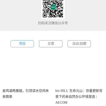
环境介质污染治理、低碳节能与气候变化应对措施管理咨询、大型
基础设施项目
管理、工程造价咨询等。同时，在大湾区、长三角等
重点战略城市群，以及“一带一路”沿线国家和其他海外市场中，我
们与中国企业有着广泛的合作，积极协助客户把握
发展机遇
。
扫码关注微信公众号
项目
文章
活动/招聘
金鸡湖再展翅，引领滨水空间未
bio HILL 生命元山：存量更新背
来图景
景下的亲自然办公环境营造 |
AECOM