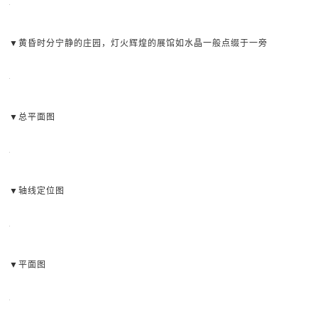
▼黄昏时分宁静的庄园，灯火辉煌的展馆如水晶一般点缀于一旁
▼总平面图
▼轴线定位图
▼平面图