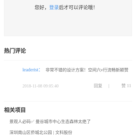
您好，
登录
后才可以评论哦！
热门评论
leaderist：
非常不错的设计方案！空间六v行流畅新颖赞
回复
|
赞
11
2018-11-08 09:05:40
相关项目
景观人必码✅ 曼谷城市中心生态森林太绝了
深圳南山区侨城北公园 | 文科股份