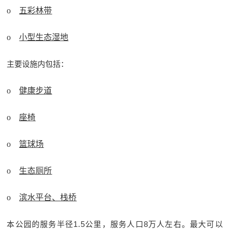
o
五彩林带
o
小型生态湿地
主要设施内包括：
o
健康步道
o
座椅
o
篮球场
o
生态厕所
o
滨水平台、栈桥
本公园的服务半径1.5公里，服务人口8万人左右。最大可以