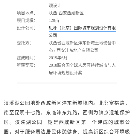
观设计
项目地点：
陕西·西安西咸新区
项目规模：
120亩
设计公司：
思朴（北京）国际城市规划设计有限
公司
委托方：
陕西省西咸新区沣东新城土地储备中
心 / 西安沣东地产有限公司
建成时间：
2019年6月
所获奖项：
2018联合国全球人居可持续城市与人
居环境规划设计奖
汉溪湖公园地处西咸新区沣东新城境内。北邻富裕路，
南至昆明十七路，东临沣东九路，西侧为镐京遗址保护
区。汉溪湖公园一期是西咸新区第一个建成的城市公
园，对于服务周边居民休憩健身、提高新区综合环境吸