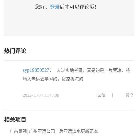
您好，
登录
后才可以评论哦！
热门评论
syp19850527：
去过实地考察，真是的是一片荒凉，特
地大老远去学习的，拔凉拔凉的
回复
|
赞
2
2022-11-04 11:45:08
相关项目
广亩景观| 广州亚运公园｜后亚运滨水更新范本