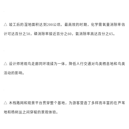
△ 竣工后的湿地面积达到200公顷。最高效的时期，化学需氧量消除率估
计可达百分之50，磷消除率接近百分之60，氨消除率高达百分之65。
△ 设计师将观鸟走廊同环境揉为一体，降低人行交通对鸟类栖息地和鸟类
活动的影响。
△ 木栈路网和观景平台贯穿整个基地，为游客营造了多样而丰富的在芦苇
地和杨树丛之间穿梭的景观体验。