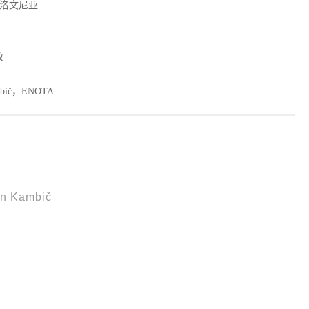
斯洛文尼亚
政
mbič，ENOTA
n Kambič