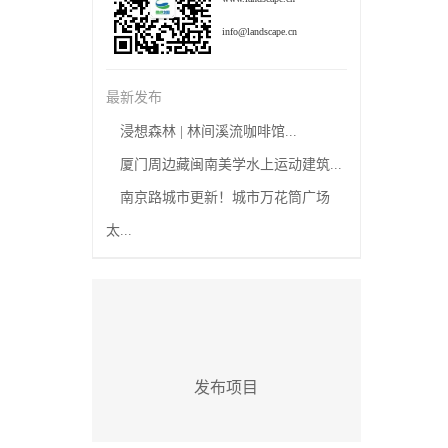
info@landscape.cn
最新发布
浸想森林 | 林间溪流咖啡馆...
厦门周边藏闽南美学水上运动建筑...
南京路城市更新！城市万花筒广场
太...
发布项目