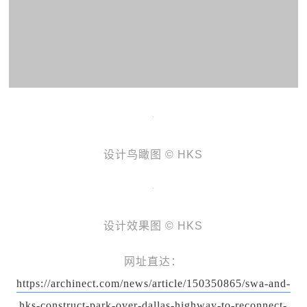
设计鸟瞰图 © HKS
设计效果图 © HKS
网址直达：
https://archinect.com/news/article/150350865/swa-and-
hks-construct-park-over-dallas-highway-to-reconnect-