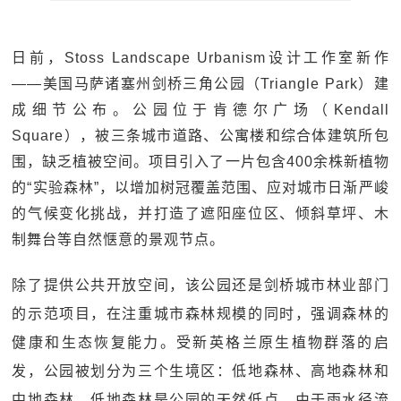
日前，Stoss Landscape Urbanism设计工作室新作
——美国马萨诸塞州剑桥三角公园（Triangle Park）建
成细节公布。公园位于肯德尔广场（Kendall
Square），被三条城市道路、公寓楼和综合体建筑所包
围，缺乏植被空间。项目引入了一片包含400余株新植物
的“实验森林”，以增加树冠覆盖范围、应对城市日渐严峻
的气候变化挑战，并打造了遮阳座位区、倾斜草坪、木
制舞台等自然惬意的景观节点。
除了提供公共开放空间，该公园还是剑桥城市林业部门
的示范项目，在注重城市森林规模的同时，强调森林的
健康和生态恢复能力。受新英格兰原生植物群落的启
发，公园被划分为三个生境区：低地森林、高地森林和
中地森林。低地森林是公园的天然低点，由于雨水径流