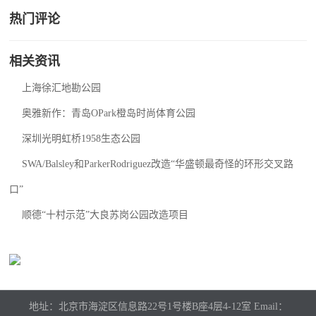
热门评论
相关资讯
上海徐汇地勘公园
奥雅新作：青岛OPark橙岛时尚体育公园
深圳光明虹桥1958生态公园
SWA/Balsley和ParkerRodriguez改造“华盛顿最奇怪的环形交叉路
口”
顺德“十村示范”大良苏岗公园改造项目
地址：北京市海淀区信息路22号1号楼B座4层4-12室 Email：