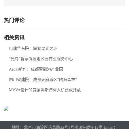
热门评论
相关资讯
电建华东院：麓湖星光之环
“凫岛”鲁家滩湿地公园商业服务中心
Aedas新作：成都智能港产业园
四川省建院：成都天府新区“陆海森林”
MVVA设计的威廉姆斯跨河大桥建成开放
地址：北京市海淀区信息路22号1号楼B座4层4-12室 Email：