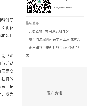
info@landscape.cn
湖科创研
最新发布
”文化休
浸想森林 | 林间溪流咖啡馆...
南北延伸
厦门周边藏闽南美学水上运动建筑...
南京路城市更新！城市万花筒广场
太...
龙湖飞流
间与活动
如展翅高
。独特的
花园、裙
发布资讯
”，成为