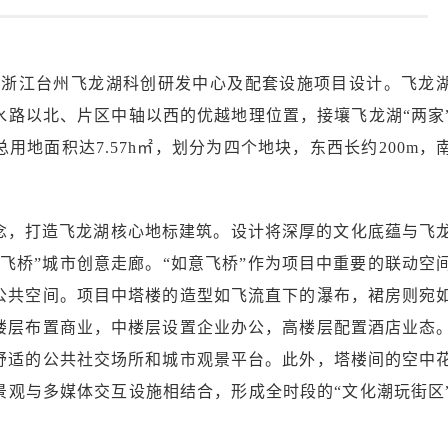
标浙江台州飞龙湖科创研发中心及配套设施项目设计。飞龙
水路以北、片区中轴以西的优越地理位置，接壤飞龙湖“两家
用地面积达7.57h㎡，划分为四个地块，东西长约200m，
理念，打造飞龙湖核心地标建筑。设计将深厚的文化底蕴与飞
飞桥”城市创意走廊。“如意飞桥”作为项目中重要的联动空
公共空间。项目中塔楼的造型如飞流直下的瀑布，裙房则宛
楼层布置商业，中楼层设置企业办公，高楼层配置酒店业态
舒适的公共社交场所和城市观景平台。此外，塔楼间的空中
景观与多媒体交互设施相结合，形成全时段的“文化潮玩街区