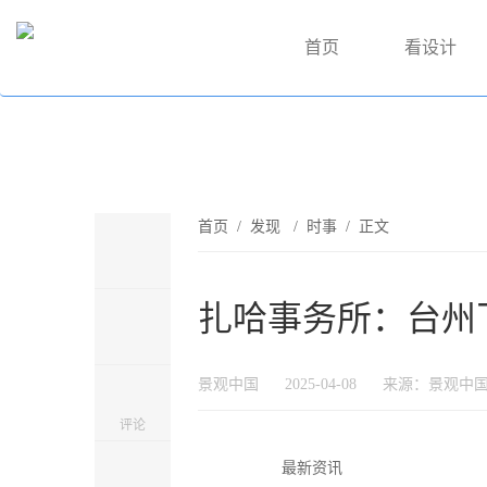
首页
看设计
首页
/
发现
/
时事
/ 正文
扎哈事务所：台州
景观中国
2025-04-08
来源：景观中
评论
最新资讯