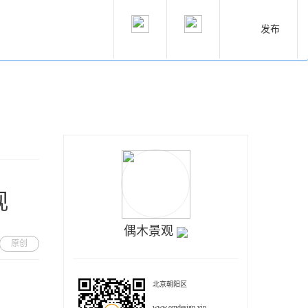
发布
观
偶木景观
原创
北京朝阳区
www.omdesign.vip