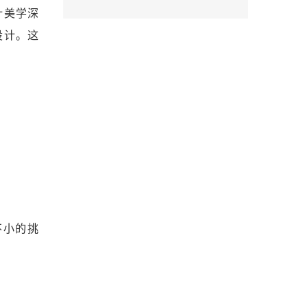
计美学深
设计。这
不小的挑