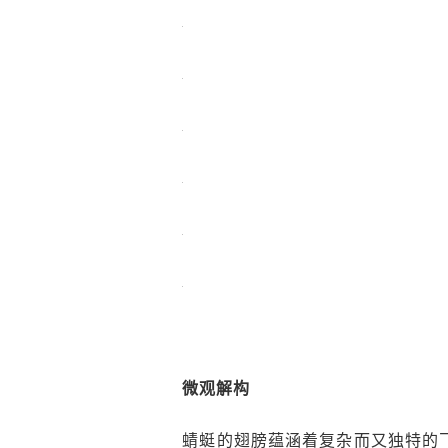
微观解构
蜻蜓的翅膀蕴涵着复杂而又独特的