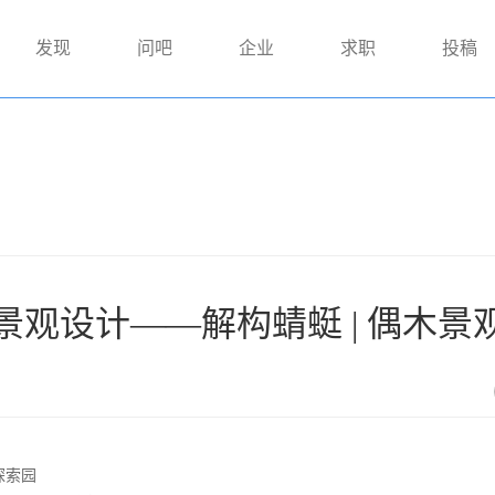
发现
问吧
企业
求职
投稿
观设计——解构蜻蜓 | 偶木景
探索园