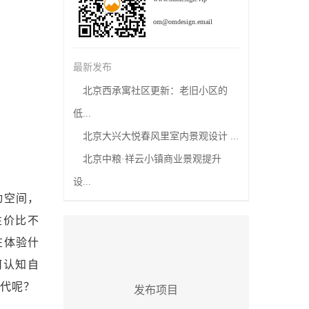
om@omdesign.email
最新发布
北京西承寓社区更新：老旧小区的
低...
北京大兴大悦春风里室内景观设计 ...
北京中粮·祥云小镇商业景观提升
设...
动空间，
性价比不
在体验什
何认知自
一代呢？
发布项目