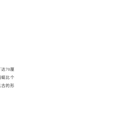
达70厘
蜻蜓比个
远古的形