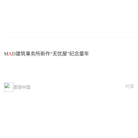
M
A
D建筑事务所新作“无忧屋”纪念童年
时事
景观中国