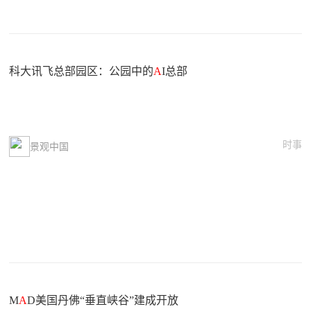
科大讯飞总部园区：公园中的
A
I总部
时事
景观中国
M
A
D美国丹佛“垂直峡谷”建成开放