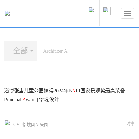
全部
淄博张店儿童公园摘得2024年B
A
LI国家景观奖最高荣誉
Principal
A
ward | 怡境设计
时事
GVL怡境国际集团