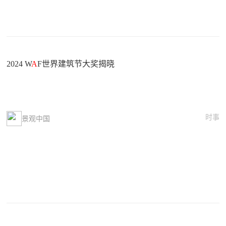
2024 W
A
F世界建筑节大奖揭晓
时事
景观中国