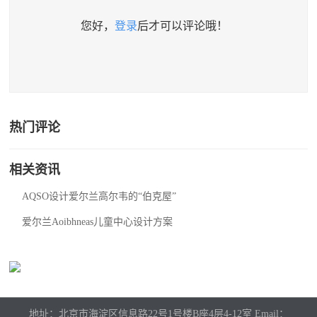
您好，
登录
后才可以评论哦！
热门评论
相关资讯
AQSO设计爱尔兰高尔韦的“伯克屋”
爱尔兰Aoibhneas儿童中心设计方案
地址：北京市海淀区信息路22号1号楼B座4层4-12室 Email：