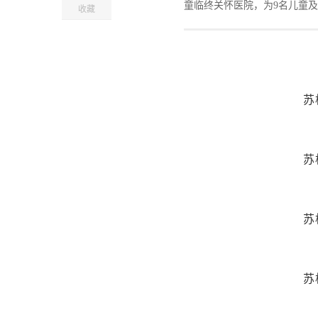
童临终关怀医院，为9名儿童
收藏
苏
苏
苏
苏