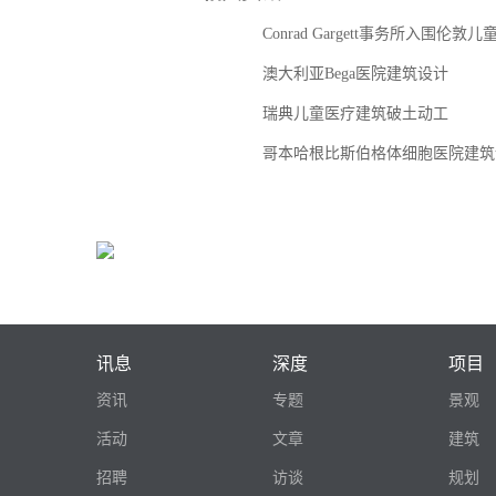
Conrad Gargett事务所入围伦敦
澳大利亚Bega医院建筑设计
瑞典儿童医疗建筑破土动工
哥本哈根比斯伯格体细胞医院建筑
讯息
深度
项目
资讯
专题
景观
活动
文章
建筑
招聘
访谈
规划