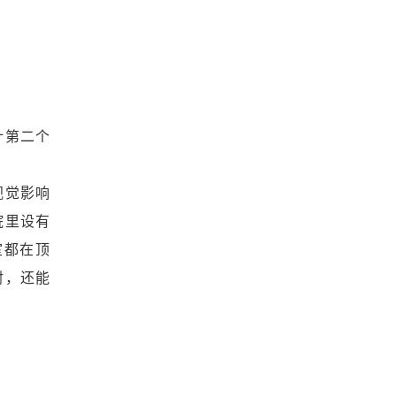
计第二个
视觉影响
院里设有
室都在顶
射，还能