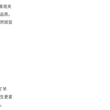
景观关
观品质。
自然斑驳
了吊
发生更紧
窗。