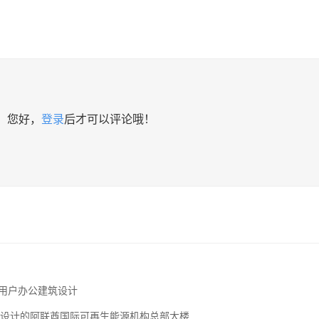
您好，
登录
后才可以评论哦！
83多用户办公建筑设计
筑事务所设计的阿联酋国际可再生能源机构总部大楼