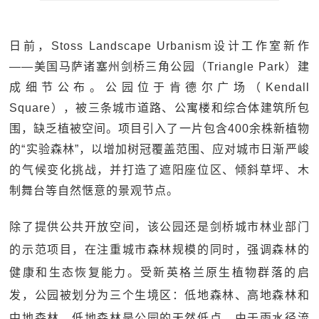
日前，Stoss Landscape Urbanism设计工作室新作
——美国马萨诸塞州剑桥三角公园（Triangle Park）建
成细节公布。公园位于肯德尔广场（Kendall
Square），被三条城市道路、公寓楼和综合体建筑所包
围，缺乏植被空间。项目引入了一片包含400余株新植物
的“实验森林”，以增加树冠覆盖范围、应对城市日渐严峻
的气候变化挑战，并打造了遮阳座位区、倾斜草坪、木
制舞台等自然惬意的景观节点。
除了提供公共开放空间，该公园还是剑桥城市林业部门
的示范项目，在注重城市森林规模的同时，强调森林的
健康和生态恢复能力。受新英格兰原生植物群落的启
发，公园被划分为三个生境区：低地森林、高地森林和
中地森林。低地森林是公园的天然低点，由于雨水径流