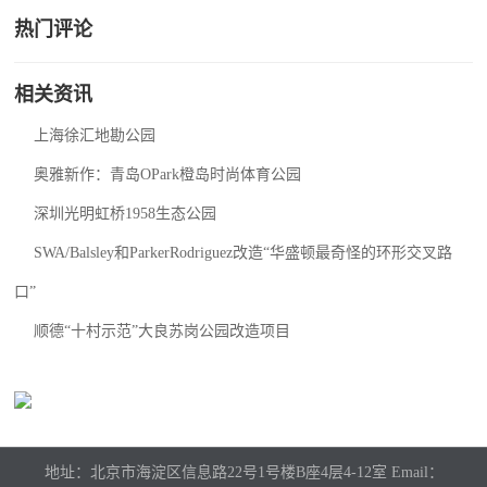
热门评论
相关资讯
上海徐汇地勘公园
奥雅新作：青岛OPark橙岛时尚体育公园
深圳光明虹桥1958生态公园
SWA/Balsley和ParkerRodriguez改造“华盛顿最奇怪的环形交叉路
口”
顺德“十村示范”大良苏岗公园改造项目
地址：北京市海淀区信息路22号1号楼B座4层4-12室 Email：