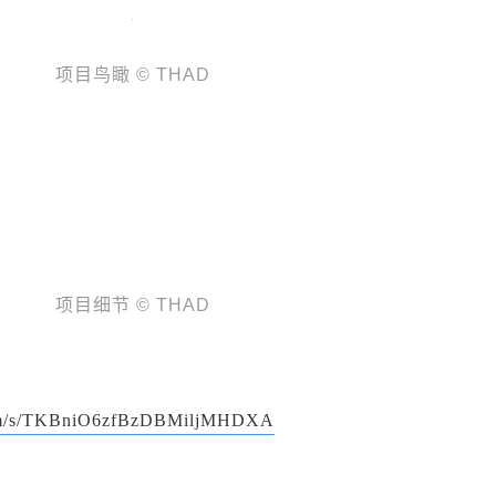
项目鸟瞰 © THAD
项目细节 © THAD
.com/s/TKBniO6zfBzDBMiljMHDXA