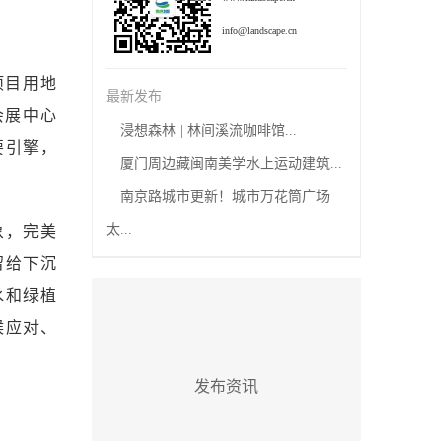
info@landscape.cn
项目用地
最新发布
会展中心
浸想森林 | 林间溪流咖啡馆...
要引擎，
厦门周边藏闽南美学水上运动建筑...
南京路城市更新！城市万花筒广场
太...
象，完美
留给下沉
水和绿植
候应对、
发布资讯