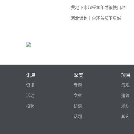
冀地下水超采30年或很快用尽
河北谋划十余环首都卫星城
讯息
深度
项目
资讯
专题
景观
活动
文章
建筑
招聘
访谈
规划
话题
其它