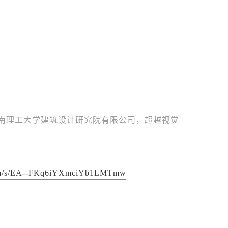
华南理工大学建筑设计研究院有限公司，超越视觉
.com/s/EA--FKq6iYXmciYb1LMTmw