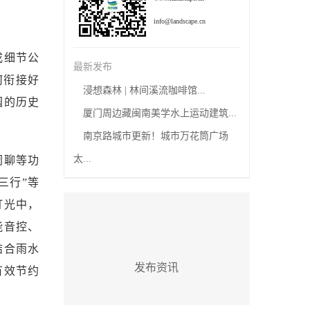
info@landscape.cn
成细节公
最新发布
何衔接好
浸想森林 | 林间溪流咖啡馆...
园的历史
厦门周边藏闽南美学水上运动建筑...
南京路城市更新！城市万花筒广场
太...
闲聊等功
三行”等
灯光中，
能音控、
结合雨水
发布资讯
有效节约