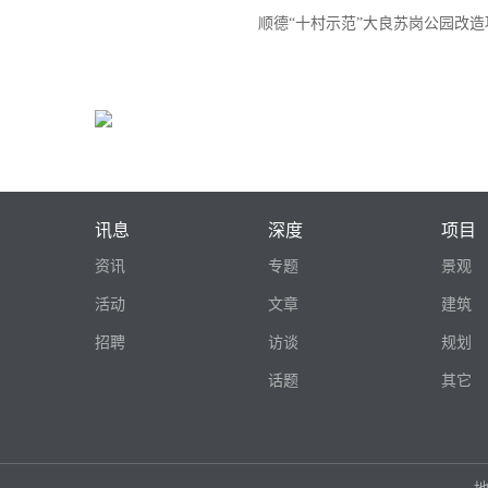
顺德“十村示范”大良苏岗公园改造
讯息
深度
项目
资讯
专题
景观
活动
文章
建筑
招聘
访谈
规划
话题
其它