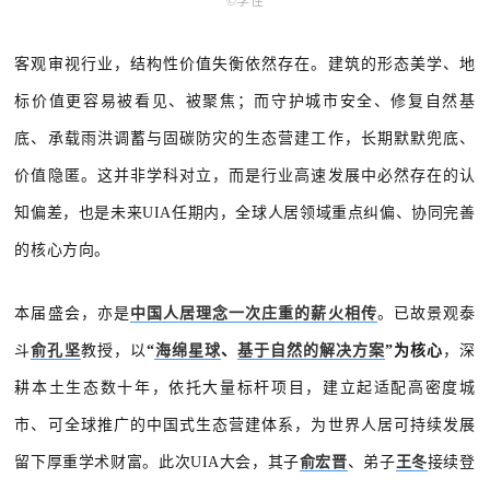
©️李佳
客观审视行业，结构性价值失衡依然存在。建筑的形态美学、地
标价值更容易被看见、被聚焦；而守护城市安全、修复自然基
底、承载雨洪调蓄与固碳防灾的生态营建工作，长期默默兜底、
价值隐匿。这并非学科对立，而是行业高速发展中必然存在的认
知偏差，也是未来UIA任期内，全球人居领域重点纠偏、协同完善
的核心方向。
本届盛会，亦是
中国人居理念一次庄重的薪火相传
。已故景观泰
斗
俞孔坚
教授，以
“
海绵星球
、
基于自然的解决方案
”为核心
，深
耕本土生态数十年，依托大量标杆项目，建立起适配高密度城
市、可全球推广的中国式生态营建体系，为世界人居可持续发展
留下厚重学术财富。此次UIA大会，其子
俞宏晋
、弟子
王冬
接续登