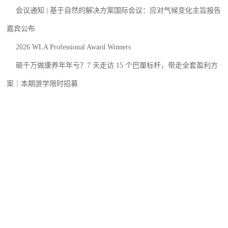
会议通知 | 基于自然的解决方案国际会议：应对气候变化主旨报告
嘉宾公布
2026 WLA Professional Award Winners
砸千万做康养年年亏？7 天走访 15 个巴厘标杆，带走全套盈利方
案｜本期游学限时招募
仅 40 免费线下席位｜李迪华 × 姜斌 × 何志森同台，三校 Mapping
工坊重构你的场地设计思维
地址：北京市海淀区信息路22号1号楼B座4层4-12室 Email：
info@landscape.cn
Copyright © 2013-2022 景观中国（www.landscape.cn）版权所有
京ICP备
05068035号
京公海网安备 110108000058号