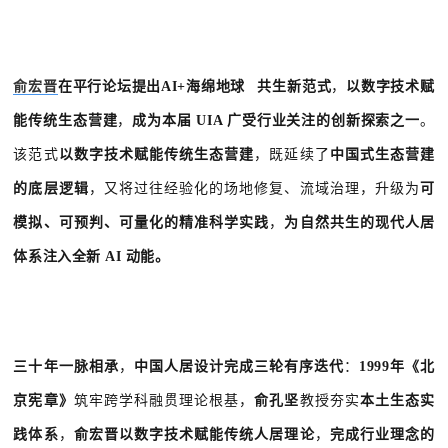
俞宏晋
在平行论坛提出
AI+
海绵地球
共生新范式
，
以数字技术赋
能传统生态营建
，
成为本届 UIA 广受行业关注的创新探索之一
。
该范式
以数字技术赋能传统生态营建
，既延续了
中国式生态营建
的底层逻辑
，又将过往经验化的场地修复、流域治理，升级为
可
模拟、可预判、可量化的精准科学实践
，
为自然共生的现代人居
体系注入全新 AI 动能。
三十年一脉相承
，
中国人居设计完成三轮有序迭代
：
1999年《北
京宪章》
筑牢跨学科融贯理论根基，
俞孔坚
教授夯实
本土生态实
践体系
，
俞宏晋以数字技术赋能传统人居理论
，
完成行业理念的