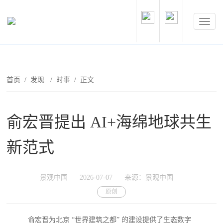
首页
/
发现
/
时事
/ 正文
俞宏晋提出 AI+海绵地球共生
新范式
景观中国
2026-07-07
来源：景观中国
原创
俞宏晋为北京 “世界建筑之都” 的建设提供了生态数字