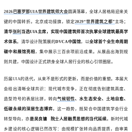
2026巴塞罗那UIA世界建筑师大会
圆满落幕，全球人居格局迎来关
键的中国转折。北京成功接旗，锁定
2029“世界建筑之都”
主场；
清华
张利
当选UIA主席，实现中国建筑师首次执掌全球建筑最高学
术体系
。清华设计院策展的
DVCA中国馆
，以
全球首个全生命周期
碳中和展馆亮相
，集中展示三百余项前沿成果。从展品出海到规
则共建，中国设计正式跻身全球人居行业的核心引领圈层。
历届UIA的迭代，从来不是形式的更新，而是价值的重塑。本届大
会给出清晰全球共识：现代城市竞争，正在彻底告别建筑高度、
造型符号的表层比拼，转向
气候韧性
、水生态安全、土地自愈、
低碳永续的深层生态博弈
。这一趋势，既契合中国建筑学会行业
转型导向，亦
是
吴良镛
院士人居融贯思想的当代延续
。新时代城
乡建设的核心逻辑已然改写：由规模扩张转向品质提质，由审美