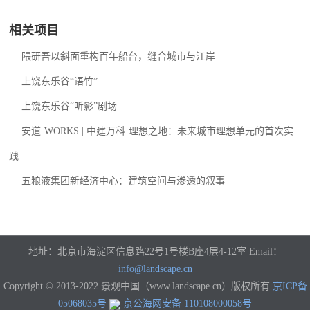
相关项目
隈研吾以斜面重构百年船台，缝合城市与江岸
上饶东乐谷“语竹”
上饶东乐谷“听影”剧场
安道·WORKS | 中建万科·理想之地：未来城市理想单元的首次实
践
五粮液集团新经济中心：建筑空间与渗透的叙事
地址：北京市海淀区信息路22号1号楼B座4层4-12室 Email：
info@landscape.cn
Copyright © 2013-2022 景观中国（www.landscape.cn）版权所有
京ICP备
05068035号
京公海网安备 110108000058号