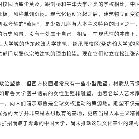
国校园所望尘莫及。跟剑桥和牛津大学之类的学校相比，中
死板，风格单调沉闷。现代化运动兴起之后，建筑物立面变
自我夸耀的“燕园”，是少数几座有人本主义特色的园区之一
的历史风景，没有一处属于自己，相反，在现代性的冲击下
江大学城的华东政法大学建筑，继承原校区(圣约翰大学)的
关部门以酷似宗教建筑的理由枪毙。现在它们站立在松江张
治塑像，但西方校园通常只有一些小型雕塑，材质从青
如耶鲁大学图书馆前的女性生殖器雕塑，由著名华人艺术
一，向人们暗示耶鲁是全球女权运动的策源地。雕塑不仅
优秀的大学并非只是思想教育的基地，更应当是人本主义精
为扩招而疲于奔命的中国大学，尚未推动这项文化基业的建