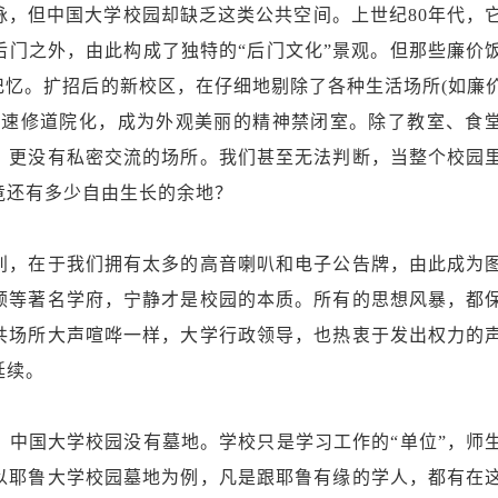
但中国大学校园却缺乏这类公共空间。上世纪80年代，
后门之外，由此构成了独特的“后门文化”景观。但那些廉价
记忆。扩招后的新校区，在仔细地剔除了各种生活场所(如廉
迅速修道院化，成为外观美丽的精神禁闭室。除了教室、食
，更没有私密交流的场所。我们甚至无法判断，当整个校园
竟还有多少自由生长的余地？
，在于我们拥有太多的高音喇叭和电子公告牌，由此成为
顿等著名学府，宁静才是校园的本质。所有的思想风暴，都
共场所大声喧哗一样，大学行政领导，也热衷于发出权力的
延续。
国大学校园没有墓地。学校只是学习工作的“单位”，师
以耶鲁大学校园墓地为例，凡是跟耶鲁有缘的学人，都有在