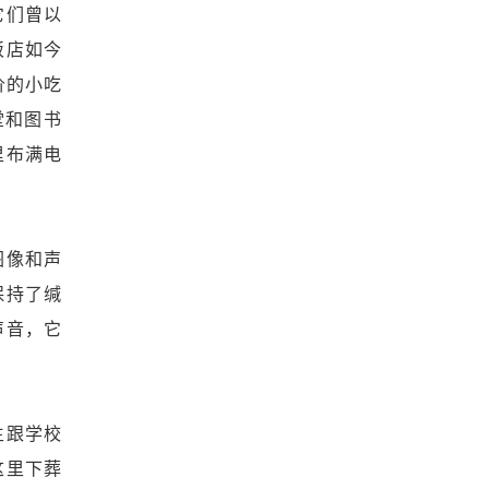
它们曾以
饭店如今
价的小吃
堂和图书
里布满电
图像和声
保持了缄
声音，它
生跟学校
这里下葬