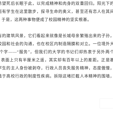
希望死后长眠于此，以完成精神和肉身的双重回归。阳光下
而有学生在这里散步，探寻生命的奥义，甚至还有恋人在其
，于是，这两种事物便成了校园精神的坚实根基。
的建筑风景，它们看起来就像是长城母亲繁殖出来的子孙
校园和社会的沟通，也在校区内制造隔膜和对立。一位境外
个字——“服务”，但我们的大学的书记们却热衷于另外两
服务”，表面上只有半厘米之遥，其实却有百年以上的差距。正是
学生的主人身份被剥夺，行政人员丧失服务精神，态度傲慢
植于高校行政的制度性疾病。拆除这堵拦截人本精神的围墙