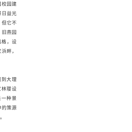
国校园建
得日益光
，但它不
，旧燕园
风格，设
家浜畔，
铜到大理
家林璎设
是一种景
神的策源
构。