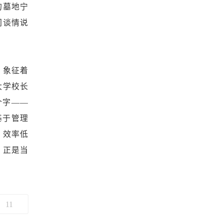
的墓地宁
间谈情说
，象征着
大学校长
个字——
基于管理
，效率低
，正是当
11