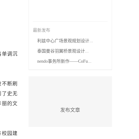
最新发布
利兹中心广场景观规划设计...
泰国曼谷羽翼桥景观设计...
格单调沉
nendo事务所新作——CoFu...
被不断刷
到了史无
华丽的文
发布文章
方校园建