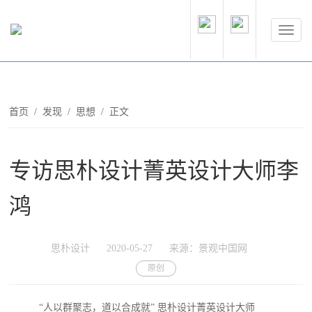
首页
/
发现
/
思想
/ 正文
专访思朴设计菁英设计大师李
鸿
思朴设计
2020-05-27
来源：景观中国网
原创
“人以群聚志，道以合成就” 思朴设计菁英设计大师