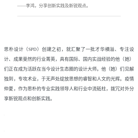
——李鸿，分享创新实践及新锐观点。
思朴设计（SPD）创建之初，就汇聚了一批才华横溢、专注设
计、成果斐然的行业菁英，具有国际、国内实战经验的他（她）
们正在成为活跃在当今设计生态圈的设计大师。他（她）们见解
独到，专攻术业，于无声处绽放思想的睿智和人文的光辉。疫情
仲夏，作为思朴的专业实践领导人和行业中流砥柱，拨冗对外分
享新锐观点和创新实践。