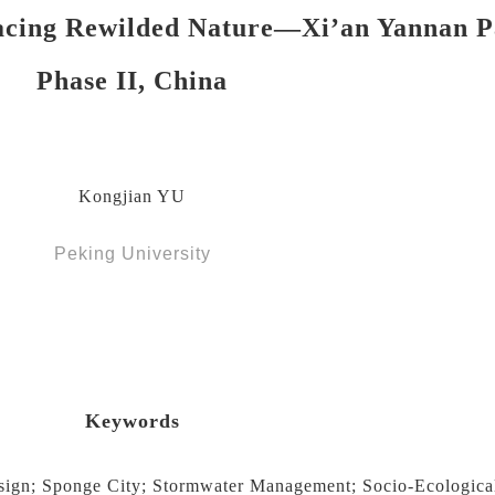
cing Rewilded Nature—Xi’an Yannan P
Phase II, China
Kongjian YU
Peking University
Keywords
sign; Sponge City; Stormwater Management; Socio-Ecologica