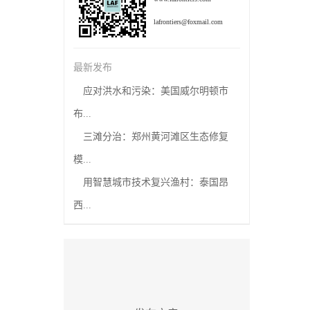
lafrontiers@foxmail.com
最新发布
应对洪水和污染：美国威尔明顿市
布...
三滩分治：郑州黄河滩区生态修复
模...
用智慧城市技术复兴渔村：泰国昂
西...