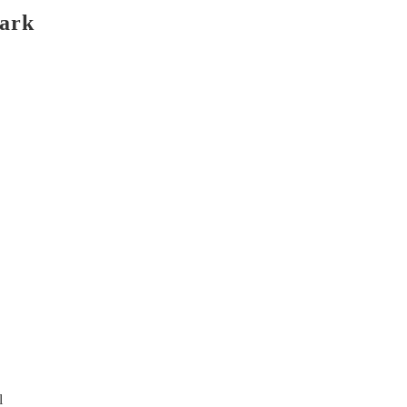
ark
l