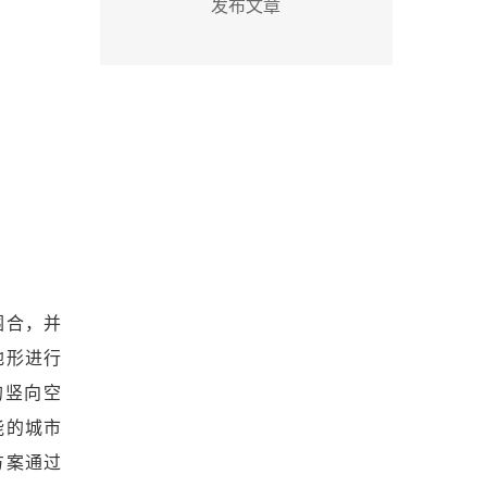
发布文章
围合，并
地形进行
的竖向空
能的城市
方案通过