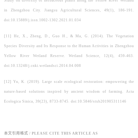
Study on diversity of herbaceous plants along the Yellow River Wetland
in Zhengzhou City. Jiangsu Agricultural Sciences, 49(1), 186-191.
doi:10.15889/j.issn.1002-1302.2021.01.034
[11] He, X., Zheng, D., Guo H., & Ma, G. (2014). The Vegetation
Species Diversity and Its Response to the Human Activities in Zhengzhou
Yellow River Wetland Reserve. Wetland Science, 12(4), 459-463.
doi:10.13248/j.cnki.wetlandsci.2014.04.008
[12] Yu, K. (2019). Large scale ecological restoration: empowering the
nature-based solutions inspired by ancient wisdom of farming. Acta
Ecologica Sinica, 39(23), 8733-8745. doi:10.5846/stxb201905311146
本文引用格式 / PLEASE CITE THIS ARTICLE AS