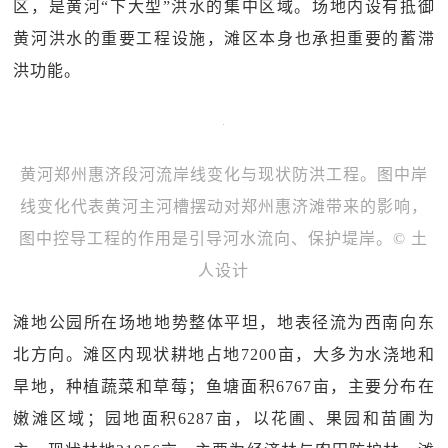
区，是黄河“下大型”洪水的集中区域。场地内设有抵御
黄河洪水的重要工程设施，滩区本身也承担重要的蓄滞
洪功能。
黄河郑州惠济段河流岸线变化与现状防洪工程。图中岸
线变化代表黄河主河槽摆动对郑州惠济滩带来的影响，
图中控导工程的作用是引导河水流向、保护堤岸。© 土
人设计
滩地公园所在场地地势整体平坦，地表径流为西南向东
北方向。滩区内现状耕地占地7200亩，大多为水浇地和
旱地，种植蔬菜和草莓；鱼塘面积6767亩，主要分布在
嫩滩区域；园地面积6287亩，以花圃、果园和苗圃为