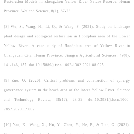
Restoration Models in Zhengzhou Yellow River Nature Reserve, Henan
Province. Wetland Science, 8(1), 67-73.
[8] Wu, S., Wang, H., Li, Q., & Wang, P. (2021). Study on landscape
plant design and ecological restoration in floodplain area of the Lower
Yellow River—A case study of floodplain area of Yellow River in
Changyuan City, Henan Province. Jiangsu Agricultural Sciences, 49(8),
141-148, 157. doi:10.15889/j.issn.1002-1302.2021.08.025
[9] Zuo, Q. (2020). Critical problems and construction of synergy
governance system in the beach area of the lower Yellow River. Science
and Technology Review, 38(17), 23-32. doi:10.3981/j.issn.1000-
7857.2020.17.002.
[10] Yao, X., Wang, X., Hu, Y., Chen, Y., He, P., & Tian, G. (2021).