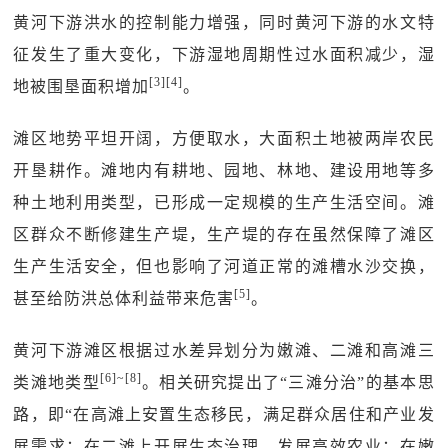
黄河下游洪水的控制能力增强，同时黄河下游的水文特
征发生了重大变化，下游湿地周期性过水面积减少，湿
[3][4]
地被围垦面积增加
。
滩区地势平坦开阔，方便取水，大面积土地被两岸农民
开垦耕作。滩地内有耕地、园地、林地、建设用地等多
种土地利用类型，已形成一定规模的生产生活空间。滩
区群众不断修建生产堤，生产堤的存在虽然保障了滩区
生产生活安全，但也影响了河道正常的滩槽水沙交换，
[5]
甚至给防洪总体利益带来危害
。
黄河下游滩区根据过水差异划分为嫩滩、二滩和高滩三
[6]~[8]
类滩地类型
。相关研究提出了“三滩分治”的基本思
路，即“在高滩上安置生态移民，满足群众居住和产业发
展需求；在二滩上开展生态治理，发展高效农业；在嫩