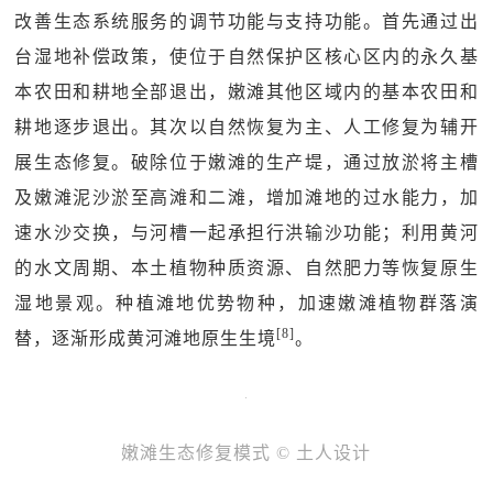
改善生态系统服务的调节功能与支持功能。首先通过出
台湿地补偿政策，使位于自然保护区核心区内的永久基
本农田和耕地全部退出，嫩滩其他区域内的基本农田和
耕地逐步退出。其次以自然恢复为主、人工修复为辅开
展生态修复。破除位于嫩滩的生产堤，通过放淤将主槽
及嫩滩泥沙淤至高滩和二滩，增加滩地的过水能力，加
速水沙交换，与河槽一起承担行洪输沙功能；利用黄河
的水文周期、本土植物种质资源、自然肥力等恢复原生
湿地景观。种植滩地优势物种，加速嫩滩植物群落演
[8]
替，逐渐形成黄河滩地原生生境
。
嫩滩生态修复模式 © 土人设计