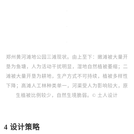
郑州黄河滩地公园三滩现状。由上至下：嫩滩被大量开
垦为鱼塘，人为活动干扰明显，湿地自然植被萎缩；二
滩被大量开垦为耕地，生产方式不可持续，植被多样性
下降；高滩人工林种类单一，河渠受人为影响较大，原
生植被比例较少，自然生境脆弱。© 土人设计
4 设计策略