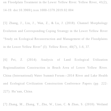
on Floodplain Treatment in the Lower Yellow River. Yellow River, 41(2),
14-19. doi:10.3969/j.issn.1000-1379.2019.02.004
[5] Zhang, J., Liu, J., Wan, Z., & Lu, J. (2018). Channel Morphology
Evolution and Corresponding Coping Strategy in the Lower Yellow River
“Study on Ecological Reconstruction and Management of the Floodplains
in the Lower Yellow River” (I). Yellow River, 40(7), 1-6, 37.
[6] Pei, Z. (2014). Analysis of Land Ecological Utilization
Regionalization Construction in Beach Area of Lower Yellow River.
China (International) Water Summit Forum—2014 River and Lake Health
and Ecological Civilization Construction Conference Papers (pp. 222-
227). Hu’nan, China.
[7] Zhang, M., Zhang, Y., Zhu, W., Liao, C. & Zhao, S. (2010). Wetland