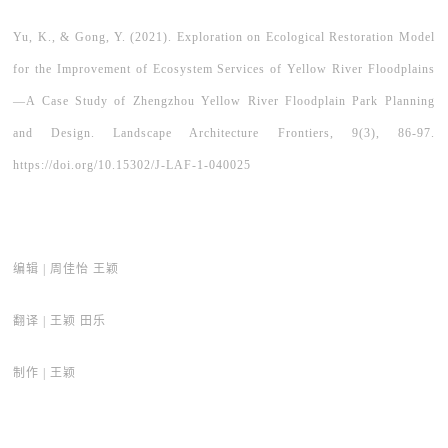
Yu, K., & Gong, Y. (2021). Exploration on Ecological Restoration Model
for the Improvement of Ecosystem Services of Yellow River Floodplains
—A Case Study of Zhengzhou Yellow River Floodplain Park Planning
and Design. Landscape Architecture Frontiers, 9(3), 86-97.
https://doi.org/10.15302/J-LAF-1-040025
编辑 | 周佳怡 王颖
翻译 | 王颖 田乐
制作 | 王颖