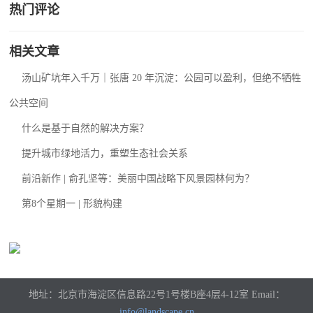
热门评论
相关文章
汤山矿坑年入千万｜张唐 20 年沉淀：公园可以盈利，但绝不牺牲
公共空间
什么是基于自然的解决方案？
提升城市绿地活力，重塑生态社会关系
前沿新作 | 俞孔坚等：美丽中国战略下风景园林何为？
第8个星期一 | 形貌构建
地址：北京市海淀区信息路22号1号楼B座4层4-12室 Email：
info@landscape.cn