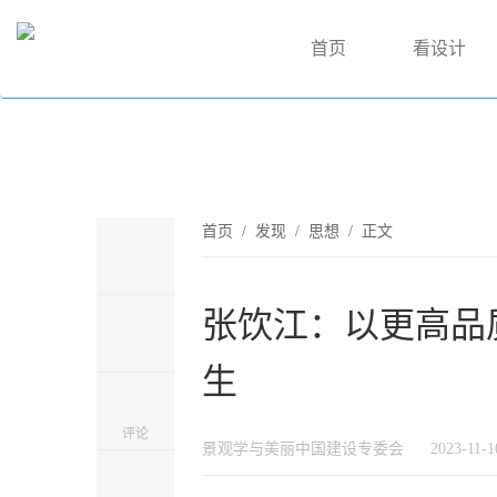
首页
看设计
首页
/
发现
/
思想
/ 正文
张饮江：以更高品
生
评论
景观学与美丽中国建设专委会
2023-11-1