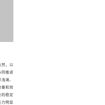
自然，以
协同推进
潭浅滩、
物量和效
统的稳定
能力明显