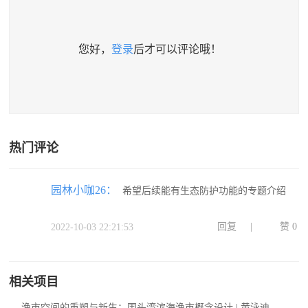
您好，
登录
后才可以评论哦！
热门评论
园林小咖26：
希望后续能有生态防护功能的专题介绍
回复
|
赞
0
2022-10-03 22:21:53
相关项目
渔市空间的重塑与新生：围头湾滨海渔市概念设计 | 黄泳迪