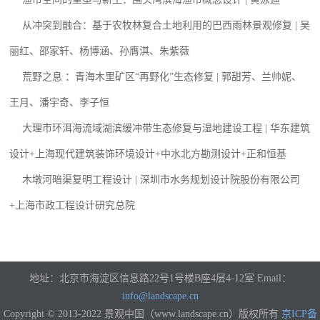
从冲突到融合：基于农牧林复合土地利用的巴西雨林景观修复 | 吴
丽红、邵家轩、杨博涵、孙膺淇、朱紫薇
荒野之息 ：青海木里矿区“再野化”生态修复 | 郭甜芳、兰帅妮、
王月、潘宇奇、李子恒
大理市环洱海流域湖滨缓冲带生态修复与湿地建设工程 | 华东建筑
设计+上海现代建筑装饰环境设计+中水北方勘测设计+正和恒基
木墩河暗渠复明工程设计 | 深圳市水务规划设计院股份有限公司
+上海市政工程设计研究总院
地址：北京市海淀区信息路22号1号楼B座4层4-12室 Email：
info@landscape.cn
Copyright © 2013-2022 景观中国（www.landscape.cn）版权所有
京ICP备