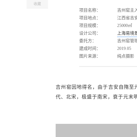
收藏
项目名称：
吉州窑主
项目地点：
江西省
项目规模：
25000㎡
设计公司：
上海易境
委托方：
吉州窑
建成时间：
2019.05
图片来源：
纯点摄
吉州窑因地得名，由于吉安自隋至
代、北宋，极盛于南宋，衰于元末明