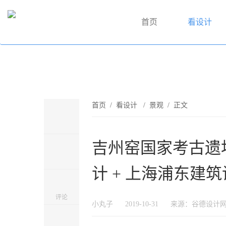
首页
看设计
首页
/
看设计
/
景观
/ 正文
吉州窑国家考古遗址
计 + 上海浦东建
评论
小丸子
2019-10-31
来源：谷德设计