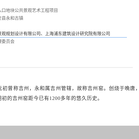
入口地块公共景观艺术工程项目
吉安县永和古镇
景观规划设计有限公司、上海浦东建筑设计研究院有限公司
管理委员会
影
元初曾称吉州，永和属吉州管辖，故称吉州窑。创烧于晚唐
初的吉州窑距今已有1200多年的悠久历史。