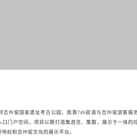
邻吉州窑国家遗址考古公园，南靠749县道与吉州窑游客服
入口门户空间，项目以期打造集游览、集散、展示于一体的
要地标和吉州窑文化的展示平台。