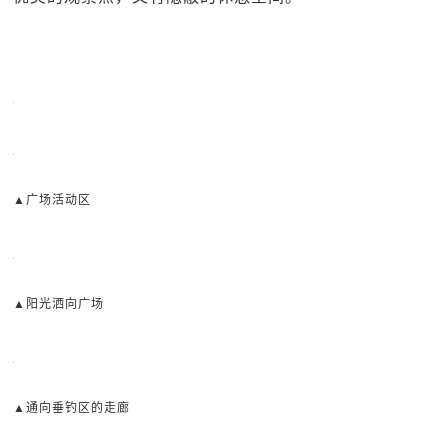
▲广场活动区
▲阳光洒向广场
▲通向垂钓区的走廊