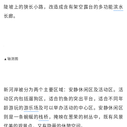
陡坡上的狭长小路，改造成含有架空露台的多功能
滨水
长廊。
▲轴测图
新河岸被分为两个主要区域：安静休闲区及活动区。活
动区内包括遛狗区，适合钓鱼的突出平台，适合不同年
龄游玩的
游乐场
及可以举办活动的中心区。安静休闲区
则是一条蜿蜒的
栈桥
，掩映在葱荣的树丛中，既有风景
优美的观景点，又有隐蔽的休憩空间。