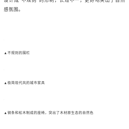
设计成“不规则”的形制，长短不一，更好地突出了自然
感氛围。
▲不规则的围栏
▲极简现代风的城市家具
▲钢条和松木制成的座椅，突出了木材原生态的自然色