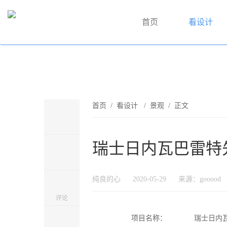
首页
看设计
首页
/
看设计
/
景观
/ 正文
瑞士日内瓦巴雷特先
纯良的心
2020-05-29
来源：gooood
评论
项目名称：
瑞士日内