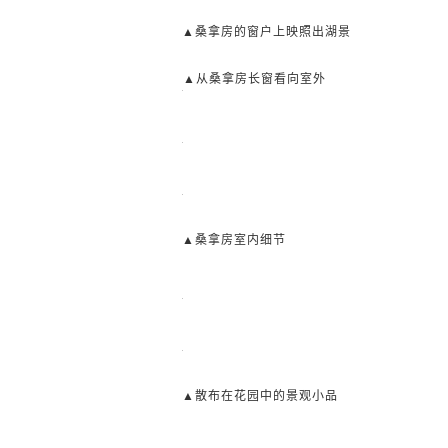
▲桑拿房的窗户上映照出湖景
▲
从桑拿房长窗看向室外
▲桑拿房室内细节
▲散布在花园中的景观小品