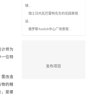
镜...
瑞士日内瓦巴雷特先生的花园景观
设...
俄罗斯Azatlyk中心广场景观...
设计师为
中一位特
发布项目
，需改造
植物的精
验，是建