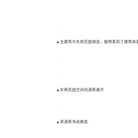
▲主建筑与东侧花园相连，植物柔和了建筑体
▲东侧花园空间向湖景展开
▲将湖景净收眼底