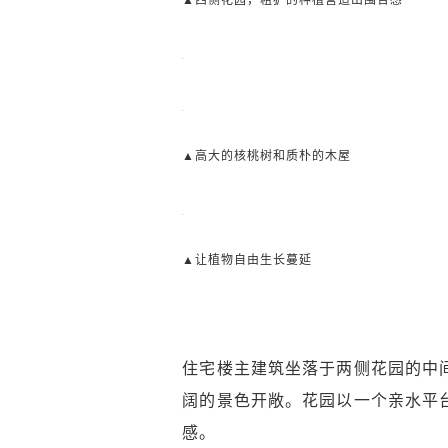
▲西侧花园，粗犷的种植营造出围合感
▲高大的核桃树和质朴的木屋
▲让植物自由生长蔓延
住宅楼主建筑坐落于两侧花园的中
阔的景色开敞。花园以一个亲水平
感。