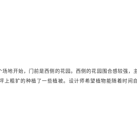
个场地开始，门前是西侧的花园。西侧的花园围合感较强，
坪上粗犷的种植了一些植被。设计师希望植物能随着时间