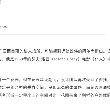
瓦
enoud
有一个广阔而美丽的私人场所，可眺望到远处雄伟的阿尔卑斯山。
是1963年约瑟夫·洛西（Joseph Losey）电影《仆人》
计一个花园。但在花园建设期间，设计团队再次受到了委托
建筑是组合型的垂直空间，呈现沉稳的体量感，而花园则通
两者形成一定程度上的空间对比。花园带来了别样的户外体