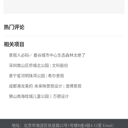
热门评论
相关项目
景观人必码✅ 曼谷城市中心生态森林太绝了
深圳南山区侨城北公园 | 文科股份
普宁星河明珠湾公园 | 希尔景观
成都港龙美的·未来映景观设计 | 澳博景观
佛山南海桂城儿童公园丨万德设计
地址：北京市海淀区信息路22号1号楼B座4层4-12室 Email：