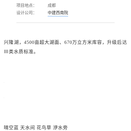
项目地点：
成都
设计公司：
中建西南院
兴隆湖，4500亩超大湖面、670万立方米库容，升级后达
Ⅲ类水质标准。
晴空蓝 天水间 花鸟草 洢水旁