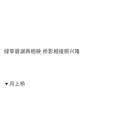
绿草碧湖两相映 桥影相接照兴隆
▼
月上桥