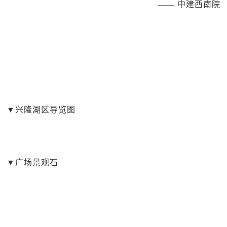
—— 中建西南院
▼
兴隆湖区导览图
▼
广场景观石