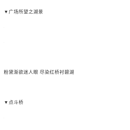
▼
广场所望之湖景
粉黛渐欲迷人眼 尽染红桥衬碧湖
▼
点斗桥