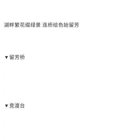
湖畔繁花缀绿景 连桥绘色始留芳
▼
留芳桥
▼
竞渡台