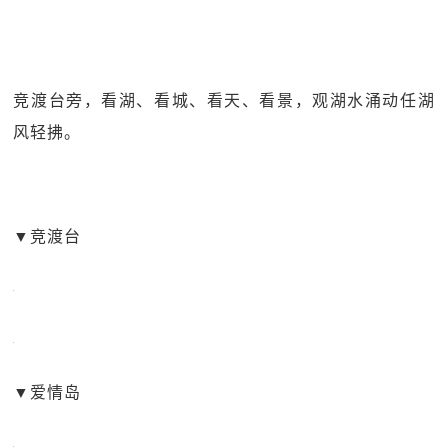
竞渡台旁，看湖、看城、看天、看景，观湖水涌动任湖
风轻拂。
▼
竞渡台
▼
爱情岛