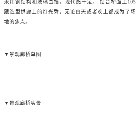
采用钢结构和玻璃围挡，现代感十足。 结合桥面上105
跟造型拱廊上的灯光秀，无论白天或者晚上都成为了场
地的焦点。
▼景观廊桥草图
▼景观廊桥实景