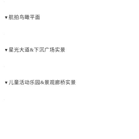
航拍鸟瞰平面
▼
星光大道&下沉广场实景
▼
儿童活动乐园&景观廊桥实景
▼