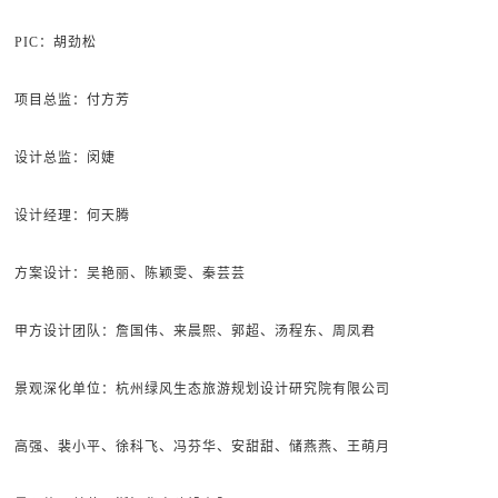
PIC：胡劲松
项目总监：付方芳
设计总监：闵婕
设计经理：何天腾
方案设计：吴艳丽、陈颖雯、秦芸芸
甲方设计团队：詹国伟、来晨熙、郭超、汤程东、周凤君
景观深化单位：杭州绿风生态旅游规划设计研究院有限公司
高强、裴小平、徐科飞、冯芬华、安甜甜、储燕燕、王萌月