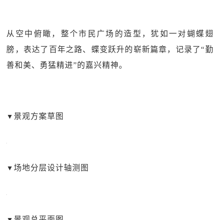
从空中俯瞰，整个市民广场的造型，犹如一对蝴蝶翅
膀，表达了百年之路、蝶变跃升的崭新篇章，记录了“勤
善和美、勇猛精进”的嘉兴精神。
景观方案草图
▼
场地分层设计轴测图
▼
景观总平面图
▼